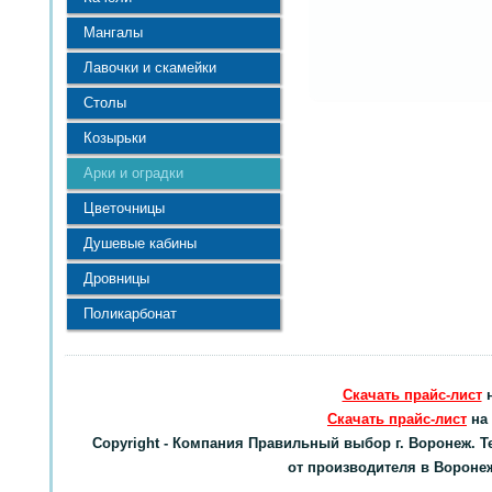
Мангалы
Лавочки и скамейки
Столы
Козырьки
Арки и оградки
Цветочницы
Душевые кабины
Дровницы
Поликарбонат
Скачать прайс-лист
н
Скачать прайс-лист
на 
Copyright - Компания Правильный выбор г. Воронеж. Т
от производителя в Воронеже